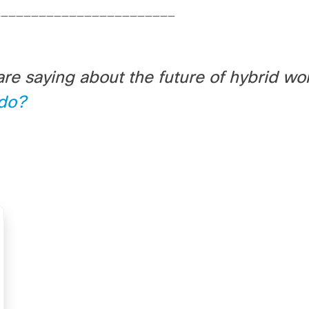
________________________
re saying about the future of hybrid wo
ido?