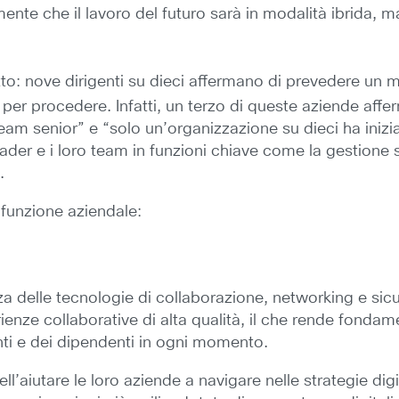
mente che il lavoro del futuro sarà in modalità ibrida,
to: nove dirigenti su dieci affermano di prevedere un mo
o per procedere. Infatti, un terzo di queste aziende aff
il team senior” e “solo un’organizzazione su dieci ha iniz
der e i loro team in funzioni chiave come la gestione st
.
 funzione aziendale:
za delle tecnologie di collaborazione, networking e sic
nze collaborative di alta qualità, il che rende fondame
enti e dei dipendenti in ogni momento.
’aiutare le loro aziende a navigare nelle strategie digita