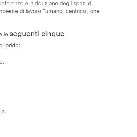
onferenze e la riduzione degli spazi di
ambiente di lavoro “umano-centrico”, che
seguenti cinque
e le
o ibrido:
o.
le.