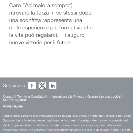
Caro “Ad maiora semper”, 
ritrovare la forza in se stessi dopo 
una sconfitta rappresenta una 
delle esperienze più formative che 
la vita può regalarci.  Ti auguro 
nuove vittorie per il futuro.
Seguici su
Contatti
|
Termini e Condizioni
|
Informativa sulla Privacy
|
Questo sito usa cookie
|
Marchi registrati
Avviso legale
Alcune delle persone che intervengono su questo sito, inclusi i moderatori, lavorano per Cisco
Systems. Le opinioni espresse dagli autori e i commenti corrispondenti sono da considerarsi
del tutto personali e non di Cisco. I contenuti sono forniti a solo scopo informativo e non
intendono essere una garanzia o rappresentanza da parte di Cisco o di chiunque altro. Questo