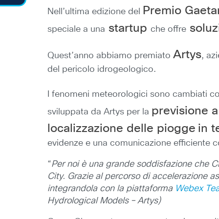
Premio Gaeta
Nell’ultima edizione del
startup
soluzi
speciale a una
che offre
Artys
Quest’anno abbiamo premiato
, az
del pericolo idrogeologico.
I fenomeni meteorologici sono cambiati con
previsione a
sviluppata da Artys per la
localizzazione delle piogge
in 
evidenze e una comunicazione efficiente co
“
Per noi è una grande soddisfazione che Cis
City. Grazie al percorso di accelerazione a
integrandola con la piattaforma
Webex Te
Hydrological Models – Artys)