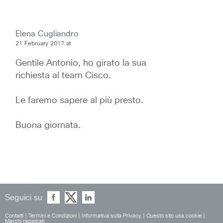
Elena Cugliandro
21 February 2017 at
Gentile Antonio, ho girato la sua 
richiesta al team Cisco.
Le faremo sapere al più presto.
Buona giornata.
Seguici su
Contatti
|
Termini e Condizioni
|
Informativa sulla Privacy
|
Questo sito usa cookie
|
Marchi registrati