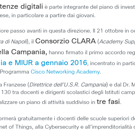
enze digitali
è parte integrante del piano di invest
se, in particolare a partire dai giovani.
ore passo avanti in questa direzione. Il 21 ottobre in o
Consorzio CLARA
za di Napoli
), il
(
Academy Suppo
ella Campania,
hanno firmato il primo accordo region
alia e MIUR a gennaio 2016
, incentrato in part
el Programma
Cisco Networking Academy
.
a Franzese (
Direttrice dell’U.S.R. Campania
) e dal Dr. 
a 130 tra docenti e dirigenti scolastici degli Istituti ca
tre fasi
zare un piano di attività suddiviso in
.
ormerà gratuitamente i docenti delle scuole superiori 
et of Things, alla Cybersecurity e all’imprenditorialità 