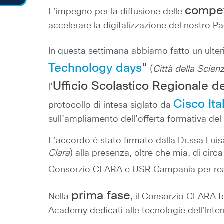
compet
L’impegno per la diffusione delle
accelerare la digitalizzazione del nostro Pae
In questa settimana abbiamo fatto un ulteri
Technology days
”
(
Città della Scien
Ufficio Scolastico Regionale d
l’
Cisco It
protocollo di intesa siglato da
sull’ampliamento dell’offerta formativa d
L’accordo è stato firmato dalla Dr.ssa Luis
Clara
) alla presenza, oltre che mia, di circ
Consorzio CLARA e USR Campania per realiz
prima fase
Nella
, il Consorzio CLARA f
Academy dedicati alle tecnologie dell’Intern