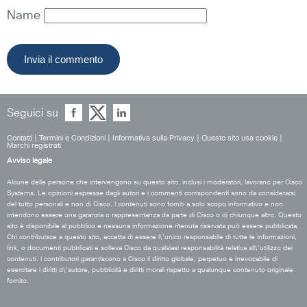
Name
Seguici su
Contatti
|
Termini e Condizioni
|
Informativa sulla Privacy
|
Questo sito usa cookie
|
Marchi registrati
Avviso legale
Alcune delle persone che intervengono su questo sito, inclusi i moderatori, lavorano per Cisco
Systems. Le opinioni espresse dagli autori e i commenti corrispondenti sono da considerarsi
del tutto personali e non di Cisco. I contenuti sono forniti a solo scopo informativo e non
intendono essere una garanzia o rappresentanza da parte di Cisco o di chiunque altro. Questo
sito è disponibile al pubblico e nessuna informazione ritenuta riservata può essere pubblicata.
Chi contribuisce a questo sito, accetta di essere l\'unico responsabile di tutte le informazioni,
link, o documenti pubblicati e solleva Cisco da qualsiasi responsabilità relativa all\'utilizzo dei
contenuti. I contributori garantiscono a Cisco il diritto globale, perpetuo e irrevocabile di
esercitare i diritti d\'autore, pubblicità e diritti morali rispetto a qualunque contenuto originale
fornito.