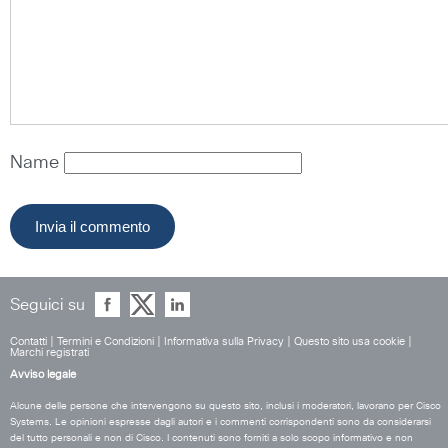
Name
Seguici su
Contatti
|
Termini e Condizioni
|
Informativa sulla Privacy
|
Questo sito usa cookie
|
Marchi registrati
Avviso legale
Alcune delle persone che intervengono su questo sito, inclusi i moderatori, lavorano per Cisco
Systems. Le opinioni espresse dagli autori e i commenti corrispondenti sono da considerarsi
del tutto personali e non di Cisco. I contenuti sono forniti a solo scopo informativo e non