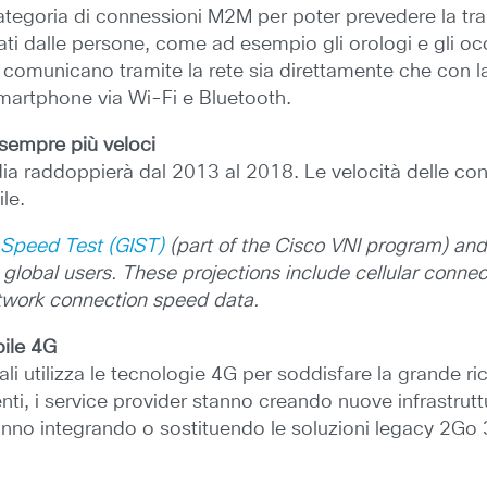
 categoria di connessioni M2M per poter prevedere la traie
ati dalle persone, come ad esempio gli orologi e gli occhi
 comunicano tramite la rete sia direttamente che con l
smartphone via Wi-Fi e Bluetooth.
 sempre più veloci
a raddoppierà dal 2013 al 2018. Le velocità delle co
le.
t Speed Test (GIST)
(part of the Cisco VNI program) an
 global users. These projections include cellular conne
etwork connection speed data.
bile 4G
i utilizza le tecnologie 4G per soddisfare la grande rich
nti, i service provider stanno creando nuove infrastrut
stanno integrando o sostituendo le soluzioni legacy 2G