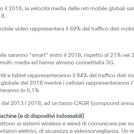
o il 2018, la velocità media delle reti mobile globali 
18.
 mobile video rappresenterà il 69% del traffico dati mobi
e saranno “smart” entro il 2018, rispetto al 21% nel 20
e/multi-media ed hanno almeno connettività 3G.
li e tablet rappresenteranno il 94% del traffico dati mo
 globale del 2018 mentre i cellulari rappresenteranno l’
enteranno lo 0,1%
olte dal 2013 l 2018, ad un tasso CAGR (compound annu
hine (e di dispositivi indossabili)
ettono ai sistemi wireless e wired di comunicare per su
 contatori elettrici, di sicurezza e videosorveglianza. U