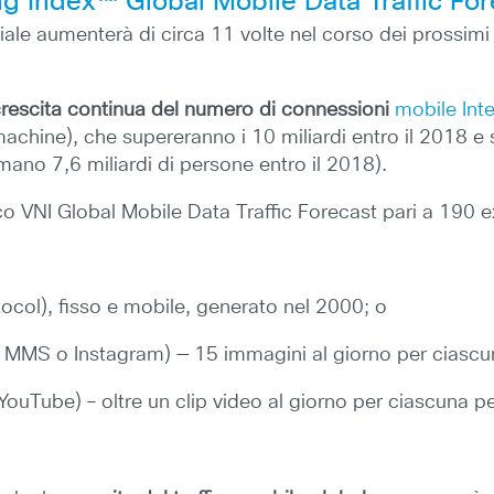
g Index™ Global Mobile Data Traffic For
iale aumenterà di circa 11 volte nel corso dei prossimi
rescita continua del numero di connessioni
mobile Int
chine), che supereranno i 10 miliardi entro il 2018 e 
mano 7,6 miliardi di persone entro il 2018).
co VNI Global Mobile Data Traffic Forecast pari a 190 ex
rotocol), fisso e mobile, generato nel 2000; o
o MMS o Instagram) — 15 immagini al giorno per ciascun
 YouTube) – oltre un clip video al giorno per ciascuna p