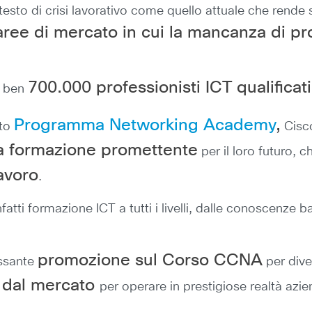
testo di crisi lavorativo come quello attuale che rende s
aree di mercato in cui la mancanza di pro
700.000 professionisti ICT qualificati
o ben
Programma Networking Academy
,
ato
Cisco
una formazione promettente
per il loro futuro, 
lavoro
.
ti formazione ICT a tutti i livelli, dalle conoscenze bas
promozione sul Corso CCNA
essante
per diven
 dal mercato
per operare in prestigiose realtà azien