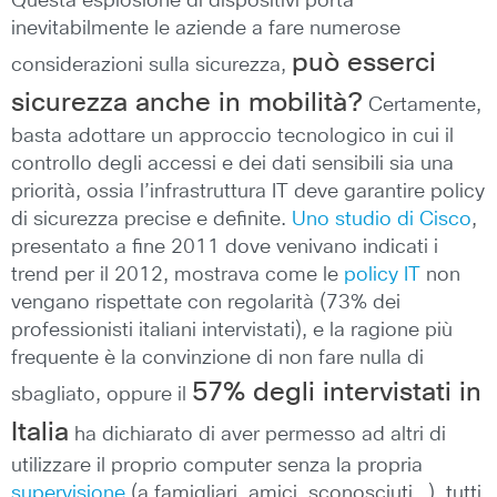
Questa esplosione di dispositivi porta
inevitabilmente le aziende a fare numerose
può esserci
considerazioni sulla sicurezza,
sicurezza anche in mobilità?
Certamente,
basta adottare un approccio tecnologico in cui il
controllo degli accessi e dei dati sensibili sia una
priorità, ossia l’infrastruttura IT deve garantire policy
di sicurezza precise e definite.
Uno studio di Cisco
,
presentato a fine 2011 dove venivano indicati i
trend per il 2012, mostrava come le
policy IT
non
vengano rispettate con regolarità (73% dei
professionisti italiani intervistati), e la ragione più
frequente è la convinzione di non fare nulla di
57% degli intervistati in
sbagliato, oppure il
Italia
ha dichiarato di aver permesso ad altri di
utilizzare il proprio computer senza la propria
supervisione
(a famigliari, amici, sconosciuti…), tutti