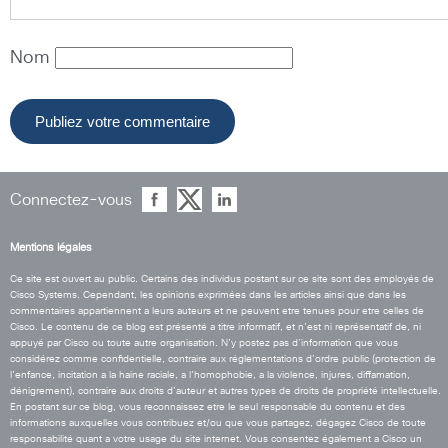
Nom
Connectez-vous
Mentions légales
Ce site est ouvert au public. Certains des individus postant sur ce site sont des employés de
Cisco Systems. Cependant, les opinions exprimées dans les articles ainsi que dans les
commentaires appartiennent a leurs auteurs et ne peuvent etre tenues pour etre celles de
Cisco. Le contenu de ce blog est présenté a titre informatif, et n’est ni représentatif de, ni
appuyé par Cisco ou toute autre organisation. N’y postez pas d’information que vous
considérez comme confidentielle, contraire aux réglementations d’ordre public (protection de
l’enfance, incitation a la haine raciale, a l’homophobie, a la violence, injures, diffamation,
dénigrement), contraire aux droits d’auteur et autres types de droits de propriété intellectuelle.
En postant sur ce blog, vous reconnaissez etre le seul responsable du contenu et des
informations auxquelles vous contribuez et/ou que vous partagez, dégagez Cisco de toute
responsabilité quant a votre usage du site internet. Vous consentez également a Cisco un