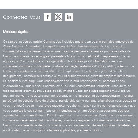
Connectez-vous
Mentions légales
Ce site est ouvert au public. Certains des individus postant sur ce site sont des employés de
Cisco Systems. Cependant, les opinions exprimées dans les articles ainsi que dans les
commentaires appartiennent a leurs auteurs et ne peuvent etre tenues pour etre celles de
Cisco. Le contenu de ce blog est présenté a titre informatif, et n’est ni représentatif de, ni
appuyé par Cisco ou toute autre organisation. N’y postez pas d’information que vous
considérez comme confidentielle, contraire aux réglementations d’ordre public (protection de
l’enfance, incitation a la haine raciale, a l’homophobie, a la violence, injures, diffamation,
dénigrement), contraire aux droits d’auteur et autres types de droits de propriété intellectuelle.
En postant sur ce blog, vous reconnaissez etre le seul responsable du contenu et des
informations auxquelles vous contribuez et/ou que vous partagez, dégagez Cisco de toute
responsabilité quant a votre usage du site internet. Vous consentez également a Cisco un
droit de licence / une autorisation de reproduction, d’utilisation et de représentation mondial,
perpétuel, irrévocable, libre de droits et transférable sur le contenu original que vous postez et
vous mettrez Cisco en mesure de respecter vos droits moraux sur les contenus originaux que
vous apportez le cas échéant. Les commentaires seront modérés et apparaitront des leur
approbation par le modérateur. Dans l’hypothese ou vous constatez l’existence d’un contenu
contraire a une réglementation applicable, vous vous engagez a informer le modérateur et
Cisco du caractere illicite de tout contenu que vous auriez identifié en fournissant la référence
audit contenu et aux obligations légales applicables, preuves a l’appui.