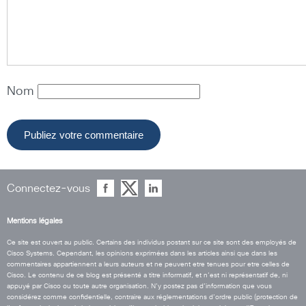
Nom
Connectez-vous
Mentions légales
Ce site est ouvert au public. Certains des individus postant sur ce site sont des employés de
Cisco Systems. Cependant, les opinions exprimées dans les articles ainsi que dans les
commentaires appartiennent a leurs auteurs et ne peuvent etre tenues pour etre celles de
Cisco. Le contenu de ce blog est présenté a titre informatif, et n’est ni représentatif de, ni
appuyé par Cisco ou toute autre organisation. N’y postez pas d’information que vous
considérez comme confidentielle, contraire aux réglementations d’ordre public (protection de