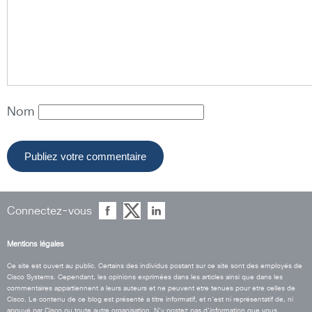
Nom
Connectez-vous
Mentions légales
Ce site est ouvert au public. Certains des individus postant sur ce site sont des employés de
Cisco Systems. Cependant, les opinions exprimées dans les articles ainsi que dans les
commentaires appartiennent a leurs auteurs et ne peuvent etre tenues pour etre celles de
Cisco. Le contenu de ce blog est présenté a titre informatif, et n’est ni représentatif de, ni
appuyé par Cisco ou toute autre organisation. N’y postez pas d’information que vous