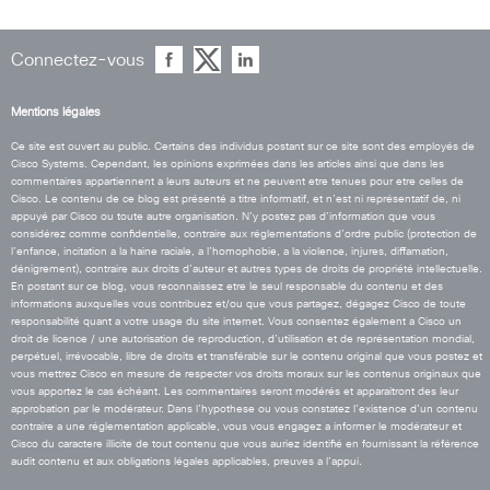
Connectez-vous
Mentions légales
Ce site est ouvert au public. Certains des individus postant sur ce site sont des employés de
Cisco Systems. Cependant, les opinions exprimées dans les articles ainsi que dans les
commentaires appartiennent a leurs auteurs et ne peuvent etre tenues pour etre celles de
Cisco. Le contenu de ce blog est présenté a titre informatif, et n’est ni représentatif de, ni
appuyé par Cisco ou toute autre organisation. N’y postez pas d’information que vous
considérez comme confidentielle, contraire aux réglementations d’ordre public (protection de
l’enfance, incitation a la haine raciale, a l’homophobie, a la violence, injures, diffamation,
dénigrement), contraire aux droits d’auteur et autres types de droits de propriété intellectuelle.
En postant sur ce blog, vous reconnaissez etre le seul responsable du contenu et des
informations auxquelles vous contribuez et/ou que vous partagez, dégagez Cisco de toute
responsabilité quant a votre usage du site internet. Vous consentez également a Cisco un
droit de licence / une autorisation de reproduction, d’utilisation et de représentation mondial,
perpétuel, irrévocable, libre de droits et transférable sur le contenu original que vous postez et
vous mettrez Cisco en mesure de respecter vos droits moraux sur les contenus originaux que
vous apportez le cas échéant. Les commentaires seront modérés et apparaitront des leur
approbation par le modérateur. Dans l’hypothese ou vous constatez l’existence d’un contenu
contraire a une réglementation applicable, vous vous engagez a informer le modérateur et
Cisco du caractere illicite de tout contenu que vous auriez identifié en fournissant la référence
audit contenu et aux obligations légales applicables, preuves a l’appui.