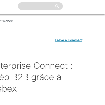
 et Webex
Leave a Comment
nterprise Connect :
déo B2B grâce à
ebex