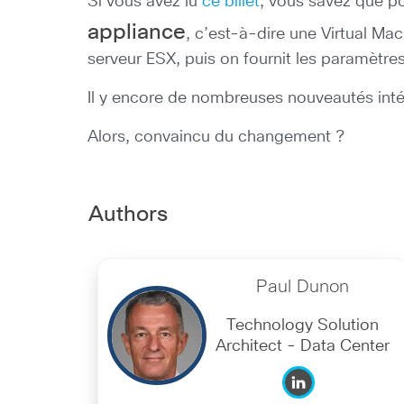
Si vous avez lu
ce billet
, vous savez que po
appliance
, c’est-à-dire une Virtual Ma
serveur ESX, puis on fournit les paramètres
Il y encore de nombreuses nouveautés in
Alors, convaincu du changement ?
Authors
Paul Dunon
Technology Solution
Architect - Data Center