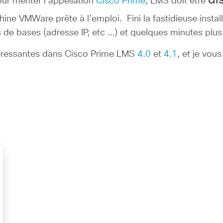
di
ur mériter l’appellation
Cisco Prime
, LMS doit être
chine VMWare prête à l’emploi. Fini la fastidieuse insta
 de bases (adresse IP, etc …) et quelques minutes plus 
téressantes dans Cisco Prime LMS
4.0
et
4.1
, et je vou