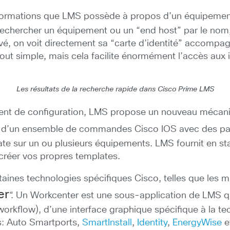
s informations que LMS possède à propos d’un équipeme
 rechercher un équipement ou un “end host” par le nom, 
 on voit directement sa “carte d’identité” accompagnée
t tout simple, mais cela facilite énormément l’accès aux
Les résultats de la recherche rapide dans Cisco Prime LMS
ement de configuration, LMS propose un nouveau méca
d’un ensemble de commandes Cisco IOS avec des param
te sur un ou plusieurs équipements. LMS fournit en sta
e créer vos propres templates.
taines technologies spécifiques Cisco, telles que les
er
“. Un Workcenter est une sous-application de LMS 
rkflow), d’une interface graphique spécifique à la tec
s: Auto Smartports,
SmartInstall
,
Identity
,
EnergyWise
e