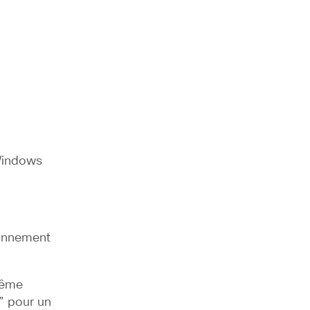
Windows 
onnement 
même 
 pour un 