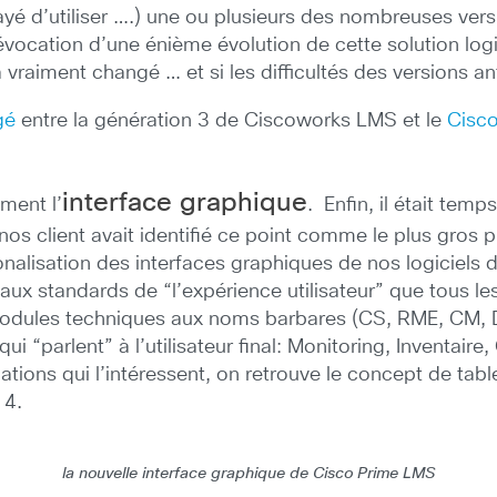
ssayé d’utiliser ….) une ou plusieurs des nombreuses 
’évocation d’une énième évolution de cette solution l
 vraiment changé … et si les difficultés des versions an
gé
entre la génération 3 de Ciscoworks LMS et le
Cisc
interface graphique
ment l’
. Enfin, il était temp
nos client avait identifié ce point comme le plus gro
rationalisation des interfaces graphiques de nos logicie
eaux standards de “l’expérience utilisateur” que tous l
 modules techniques aux noms barbares (CS, RME, CM,
 “parlent” à l’utilisateur final: Monitoring, Inventaire
rmations qui l’intéressent, on retrouve le concept de ta
 4.
la nouvelle interface graphique de Cisco Prime LMS