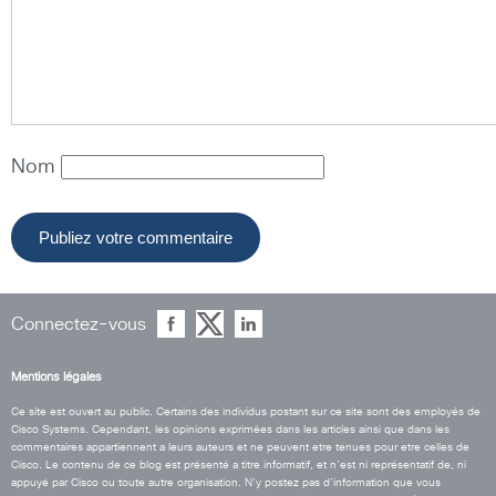
Nom
Connectez-vous
Mentions légales
Ce site est ouvert au public. Certains des individus postant sur ce site sont des employés de
Cisco Systems. Cependant, les opinions exprimées dans les articles ainsi que dans les
commentaires appartiennent a leurs auteurs et ne peuvent etre tenues pour etre celles de
Cisco. Le contenu de ce blog est présenté a titre informatif, et n’est ni représentatif de, ni
appuyé par Cisco ou toute autre organisation. N’y postez pas d’information que vous