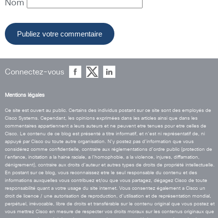
Nom
Connectez-vous
Mentions légales
Ce site est ouvert au public. Certains des individus postant sur ce site sont des employés de
Cisco Systems. Cependant, les opinions exprimées dans les articles ainsi que dans les
commentaires appartiennent a leurs auteurs et ne peuvent etre tenues pour etre celles de
Cisco. Le contenu de ce blog est présenté a titre informatif, et n’est ni représentatif de, ni
appuyé par Cisco ou toute autre organisation. N’y postez pas d’information que vous
considérez comme confidentielle, contraire aux réglementations d’ordre public (protection de
l’enfance, incitation a la haine raciale, a l’homophobie, a la violence, injures, diffamation,
dénigrement), contraire aux droits d’auteur et autres types de droits de propriété intellectuelle.
En postant sur ce blog, vous reconnaissez etre le seul responsable du contenu et des
informations auxquelles vous contribuez et/ou que vous partagez, dégagez Cisco de toute
responsabilité quant a votre usage du site internet. Vous consentez également a Cisco un
droit de licence / une autorisation de reproduction, d’utilisation et de représentation mondial,
perpétuel, irrévocable, libre de droits et transférable sur le contenu original que vous postez et
vous mettrez Cisco en mesure de respecter vos droits moraux sur les contenus originaux que