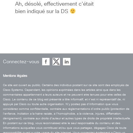
Ah, désolé, effectivement c'était 
bien indiqué sur la DS 
Connectez-vous
Mentions légales
Ce site est ouvert au public. Certains des individus postant sur ce site sont des employés de
Cisco Systems. Cependant, les opinions exprimées dans les articles ainsi que dans les
commentaires appartiennent a leurs auteurs et ne peuvent etre tenues pour etre celles de
Cisco. Le contenu de ce blog est présenté a titre informatif, et n’est ni représentatif de, ni
appuyé par Cisco ou toute autre organisation. N’y postez pas d’information que vous
considérez comme confidentielle, contraire aux réglementations d’ordre public (protection de
l’enfance, incitation a la haine raciale, a l’homophobie, a la violence, injures, diffamation,
dénigrement), contraire aux droits d’auteur et autres types de droits de propriété intellectuelle.
En postant sur ce blog, vous reconnaissez etre le seul responsable du contenu et des
informations auxquelles vous contribuez et/ou que vous partagez, dégagez Cisco de toute
responsabilité quant a votre usage du site internet. Vous consentez également a Cisco un