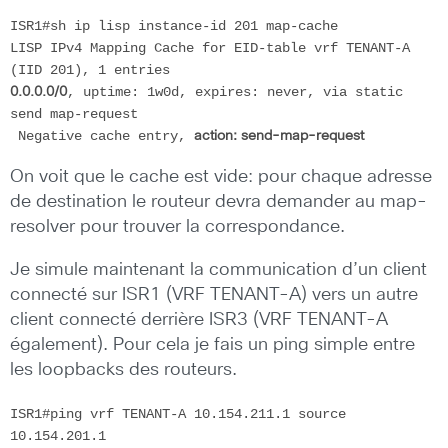
ISR1#sh ip lisp instance-id 201 map-cache

LISP IPv4 Mapping Cache for EID-table vrf TENANT-A 
, uptime: 1w0d, expires: never, via static 
0.0.0.0/0
send map-request

 Negative cache entry, 
action: send-map-request
On voit que le cache est vide: pour chaque adresse
de destination le routeur devra demander au map-
resolver pour trouver la correspondance.
Je simule maintenant la communication d’un client
connecté sur ISR1 (VRF TENANT-A) vers un autre
client connecté derrière ISR3 (VRF TENANT-A
également). Pour cela je fais un ping simple entre
les loopbacks des routeurs.
ISR1#ping vrf TENANT-A 10.154.211.1 source 
10.154.201.1
