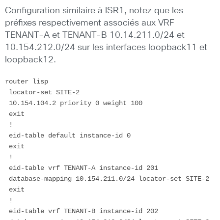
Configuration similaire à ISR1, notez que les
préfixes respectivement associés aux VRF
TENANT-A et TENANT-B 10.14.211.0/24 et
10.154.212.0/24 sur les interfaces loopback11 et
loopback12.
router lisp

 locator-set SITE-2

 10.154.104.2 priority 0 weight 100

 exit

 !

 eid-table default instance-id 0

 exit

 !

 eid-table vrf TENANT-A instance-id 201

 database-mapping 10.154.211.0/24 locator-set SITE-2

 exit

 !

 eid-table vrf TENANT-B instance-id 202
