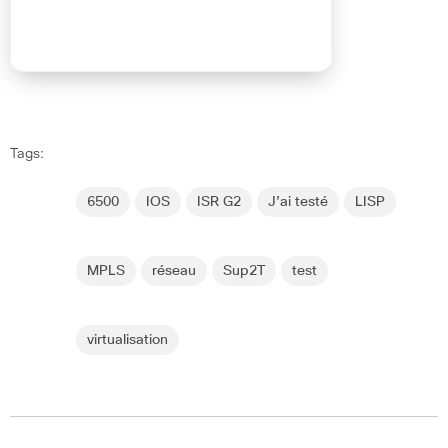
Tags:
6500
IOS
ISR G2
J’ai testé
LISP
MPLS
réseau
Sup2T
test
virtualisation