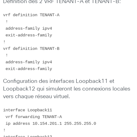
Définition des 2 VRF TENANT-A et TENANT-B:
vrf definition TENANT-A

 !

 address-family ipv4

 exit-address-family

!

vrf definition TENANT-B

 !

 address-family ipv4

 exit-address-family
Configuration des interfaces Loopback11 et
Loopback12 qui simuleront les connexions locales
vers chaque réseau virtuel.
interface Loopback11

 vrf forwarding TENANT-A

 ip address 10.154.201.1 255.255.255.0

!

interface Loopback12
