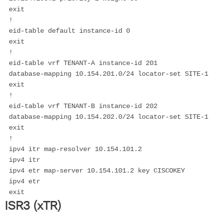
 exit

 !

 eid-table default instance-id 0

 exit

 !

 eid-table vrf TENANT-A instance-id 201

 database-mapping 10.154.201.0/24 locator-set SITE-1

 exit

 !

 eid-table vrf TENANT-B instance-id 202

 database-mapping 10.154.202.0/24 locator-set SITE-1

 exit

 !

 ipv4 itr map-resolver 10.154.101.2

 ipv4 itr

 ipv4 etr map-server 10.154.101.2 key CISCOKEY

 ipv4 etr

 exit
ISR3 (xTR)