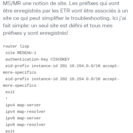
MS/MR une notion de site. Les préfixes qui vont
être enregistrés par les ETR vont être associés à un
site ce qui peut simplifier le troubleshooting. Ici j’ai
fait simple: un seul site est défini et tous mes
préfixes y sont enregistrés!
router lisp

 site RESEAU-1

 authentication-key CISCOKEY

 eid-prefix instance-id 201 10.154.0.0/16 accept-
more-specifics

 eid-prefix instance-id 202 10.154.0.0/16 accept-
more-specifics

 exit

 !

 ipv4 map-server

 ipv4 map-resolver

 ipv6 map-server

 ipv6 map-resolver

 exit