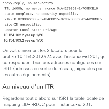
proxy-reply, no map-notify

 TTL 1d00h, no merge, nonce 0xA4279353-0x709DCE16

 state complete, no security-capability

 xTR-ID 0x00022385-0x434CBB15-0xCD7B8BB2-0x4A20B0E5

 site-ID unspecified

 10.154.102.2 yes up 1/50 
 10.154.103.2 yes up 1/50
On voit clairement les 2 locators pour le
préfixe 10.154.201.0/24 avec l’instance-id 201, qui
correspondent bien aux adresses configurées sur
ISR1 (adresses en sortie du réseau, joignables par
les autres équipements)
Au niveau d’un ITR
Regardons tout d’abord sur ISR1 la table locale de
mapping EID->RLOC pour l’instance-id 201.