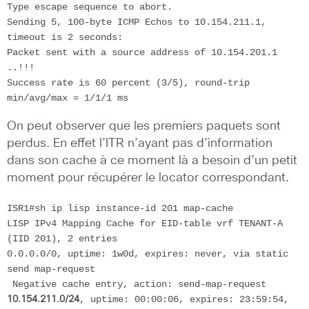
Type escape sequence to abort.

Sending 5, 100-byte ICMP Echos to 10.154.211.1, 
timeout is 2 seconds:

Packet sent with a source address of 10.154.201.1

..!!!

Success rate is 60 percent (3/5), round-trip 
min/avg/max = 1/1/1 ms
On peut observer que les premiers paquets sont
perdus. En effet l’ITR n’ayant pas d’information
dans son cache à ce moment là a besoin d’un petit
moment pour récupérer le locator correspondant.
ISR1#sh ip lisp instance-id 201 map-cache

LISP IPv4 Mapping Cache for EID-table vrf TENANT-A 
(IID 201), 2 entries

0.0.0.0/0, uptime: 1w0d, expires: never, via static 
send map-request

, uptime: 00:00:06, expires: 23:59:54, 
10.154.211.0/24