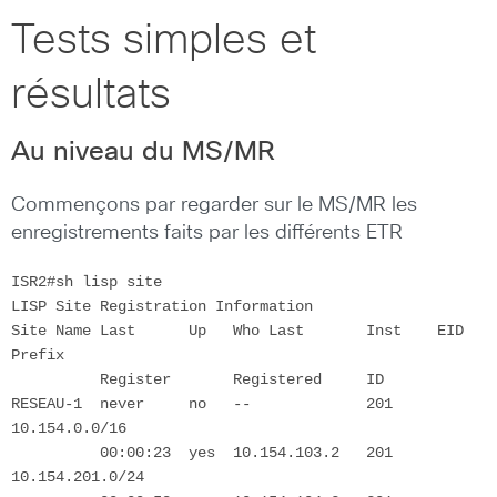
Tests simples et
résultats
Au niveau du MS/MR
Commençons par regarder sur le MS/MR les
enregistrements faits par les différents ETR
ISR2#sh lisp site

LISP Site Registration Information

Site Name Last      Up   Who Last       Inst    EID 
Prefix

          Register       Registered     ID

RESEAU-1  never     no   --             201     
10.154.0.0/16

          00:00:23  yes  10.154.103.2   201     
10.154.201.0/24
