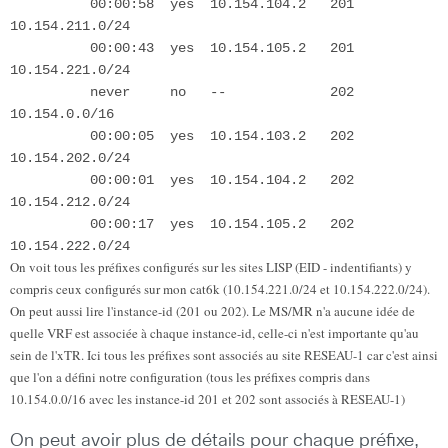
          00:00:58  yes  10.154.104.2   201     
10.154.211.0/24

          00:00:43  yes  10.154.105.2   201     
10.154.221.0/24

          never     no   --             202     
10.154.0.0/16

          00:00:05  yes  10.154.103.2   202     
10.154.202.0/24

          00:00:01  yes  10.154.104.2   202     
10.154.212.0/24

          00:00:17  yes  10.154.105.2   202     
On voit tous les préfixes configurés sur les sites LISP (EID - indentifiants) y 
compris ceux configurés sur mon cat6k (10.154.221.0/24 et 10.154.222.0/24). 
On peut aussi lire l'instance-id (201 ou 202). Le MS/MR n'a aucune idée de 
quelle VRF est associée à chaque instance-id, celle-ci n'est importante qu'au 
sein de l'xTR. Ici tous les préfixes sont associés au site RESEAU-1 car c'est ainsi 
que l'on a défini notre configuration (tous les préfixes compris dans 
10.154.0.0/16 avec les instance-id 201 et 202 sont associés à RESEAU-1)
On peut avoir plus de détails pour chaque préfixe,