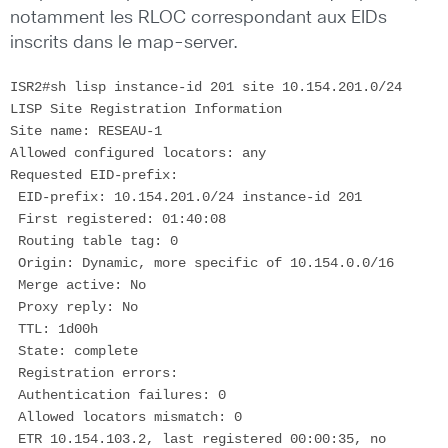
notamment les RLOC correspondant aux EIDs
inscrits dans le map-server.
ISR2#sh lisp instance-id 201 site 10.154.201.0/24

LISP Site Registration Information

Site name: RESEAU-1

Allowed configured locators: any

Requested EID-prefix:

 EID-prefix: 10.154.201.0/24 instance-id 201

 First registered: 01:40:08

 Routing table tag: 0

 Origin: Dynamic, more specific of 10.154.0.0/16

 Merge active: No

 Proxy reply: No

 TTL: 1d00h

 State: complete

 Registration errors:

 Authentication failures: 0

 Allowed locators mismatch: 0

 ETR 10.154.103.2, last registered 00:00:35, no 