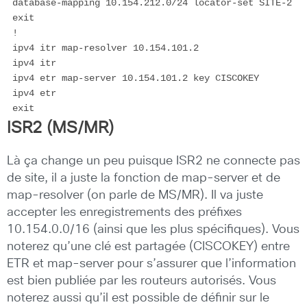
 database-mapping 10.154.212.0/24 locator-set SITE-2

 exit

 !

 ipv4 itr map-resolver 10.154.101.2

 ipv4 itr

 ipv4 etr map-server 10.154.101.2 key CISCOKEY

 ipv4 etr

 exit
ISR2 (MS/MR)
Là ça change un peu puisque ISR2 ne connecte pas
de site, il a juste la fonction de map-server et de
map-resolver (on parle de MS/MR). Il va juste
accepter les enregistrements des préfixes
10.154.0.0/16 (ainsi que les plus spécifiques). Vous
noterez qu’une clé est partagée (CISCOKEY) entre
ETR et map-server pour s’assurer que l’information
est bien publiée par les routeurs autorisés. Vous
noterez aussi qu’il est possible de définir sur le