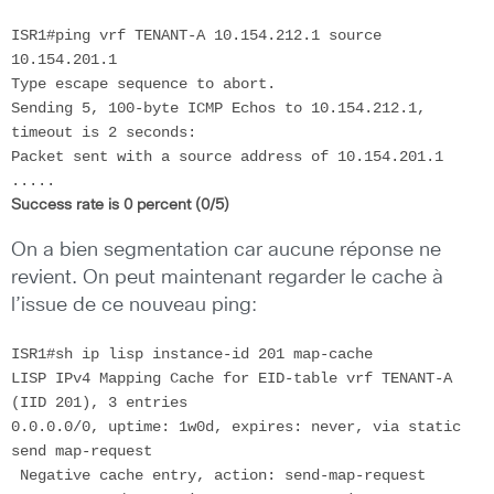
ISR1#ping vrf TENANT-A 10.154.212.1 source 
10.154.201.1

Type escape sequence to abort.

Sending 5, 100-byte ICMP Echos to 10.154.212.1, 
timeout is 2 seconds:

Packet sent with a source address of 10.154.201.1

Success rate is 0 percent (0/5)
On a bien segmentation car aucune réponse ne
revient. On peut maintenant regarder le cache à
l’issue de ce nouveau ping:
ISR1#sh ip lisp instance-id 201 map-cache

LISP IPv4 Mapping Cache for EID-table vrf TENANT-A 
(IID 201), 3 entries

0.0.0.0/0, uptime: 1w0d, expires: never, via static 
send map-request

 Negative cache entry, action: send-map-request
