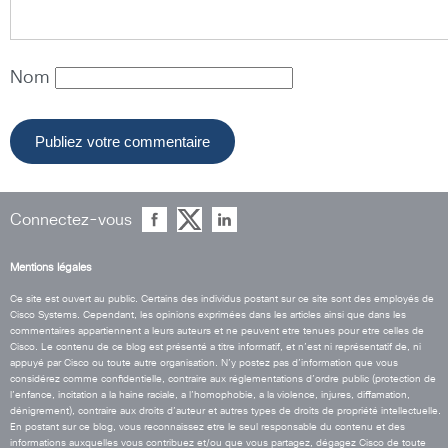
Nom
Connectez-vous
Mentions légales
Ce site est ouvert au public. Certains des individus postant sur ce site sont des employés de
Cisco Systems. Cependant, les opinions exprimées dans les articles ainsi que dans les
commentaires appartiennent a leurs auteurs et ne peuvent etre tenues pour etre celles de
Cisco. Le contenu de ce blog est présenté a titre informatif, et n’est ni représentatif de, ni
appuyé par Cisco ou toute autre organisation. N’y postez pas d’information que vous
considérez comme confidentielle, contraire aux réglementations d’ordre public (protection de
l’enfance, incitation a la haine raciale, a l’homophobie, a la violence, injures, diffamation,
dénigrement), contraire aux droits d’auteur et autres types de droits de propriété intellectuelle.
En postant sur ce blog, vous reconnaissez etre le seul responsable du contenu et des
informations auxquelles vous contribuez et/ou que vous partagez, dégagez Cisco de toute