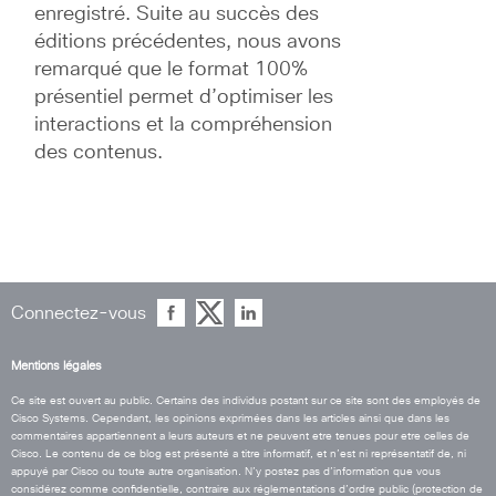
enregistré. Suite au succès des 
éditions précédentes, nous avons 
remarqué que le format 100% 
présentiel permet d’optimiser les 
interactions et la compréhension 
des contenus.
Connectez-vous
Mentions légales
Ce site est ouvert au public. Certains des individus postant sur ce site sont des employés de
Cisco Systems. Cependant, les opinions exprimées dans les articles ainsi que dans les
commentaires appartiennent a leurs auteurs et ne peuvent etre tenues pour etre celles de
Cisco. Le contenu de ce blog est présenté a titre informatif, et n’est ni représentatif de, ni
appuyé par Cisco ou toute autre organisation. N’y postez pas d’information que vous
considérez comme confidentielle, contraire aux réglementations d’ordre public (protection de