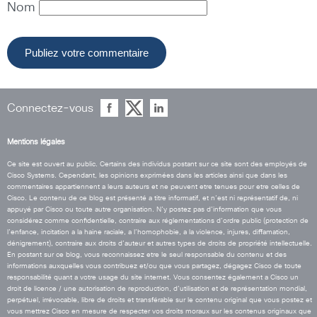
Nom
Connectez-vous
Mentions légales
Ce site est ouvert au public. Certains des individus postant sur ce site sont des employés de
Cisco Systems. Cependant, les opinions exprimées dans les articles ainsi que dans les
commentaires appartiennent a leurs auteurs et ne peuvent etre tenues pour etre celles de
Cisco. Le contenu de ce blog est présenté a titre informatif, et n’est ni représentatif de, ni
appuyé par Cisco ou toute autre organisation. N’y postez pas d’information que vous
considérez comme confidentielle, contraire aux réglementations d’ordre public (protection de
l’enfance, incitation a la haine raciale, a l’homophobie, a la violence, injures, diffamation,
dénigrement), contraire aux droits d’auteur et autres types de droits de propriété intellectuelle.
En postant sur ce blog, vous reconnaissez etre le seul responsable du contenu et des
informations auxquelles vous contribuez et/ou que vous partagez, dégagez Cisco de toute
responsabilité quant a votre usage du site internet. Vous consentez également a Cisco un
droit de licence / une autorisation de reproduction, d’utilisation et de représentation mondial,
perpétuel, irrévocable, libre de droits et transférable sur le contenu original que vous postez et
vous mettrez Cisco en mesure de respecter vos droits moraux sur les contenus originaux que