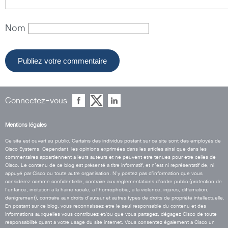
Nom
Connectez-vous
Mentions légales
Ce site est ouvert au public. Certains des individus postant sur ce site sont des employés de
Cisco Systems. Cependant, les opinions exprimées dans les articles ainsi que dans les
commentaires appartiennent a leurs auteurs et ne peuvent etre tenues pour etre celles de
Cisco. Le contenu de ce blog est présenté a titre informatif, et n’est ni représentatif de, ni
appuyé par Cisco ou toute autre organisation. N’y postez pas d’information que vous
considérez comme confidentielle, contraire aux réglementations d’ordre public (protection de
l’enfance, incitation a la haine raciale, a l’homophobie, a la violence, injures, diffamation,
dénigrement), contraire aux droits d’auteur et autres types de droits de propriété intellectuelle.
En postant sur ce blog, vous reconnaissez etre le seul responsable du contenu et des
informations auxquelles vous contribuez et/ou que vous partagez, dégagez Cisco de toute
responsabilité quant a votre usage du site internet. Vous consentez également a Cisco un