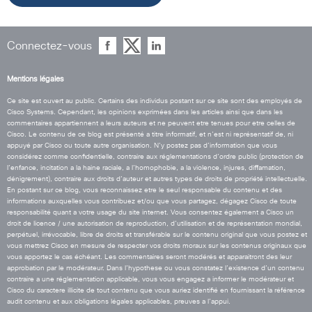
Connectez-vous
Mentions légales
Ce site est ouvert au public. Certains des individus postant sur ce site sont des employés de
Cisco Systems. Cependant, les opinions exprimées dans les articles ainsi que dans les
commentaires appartiennent a leurs auteurs et ne peuvent etre tenues pour etre celles de
Cisco. Le contenu de ce blog est présenté a titre informatif, et n’est ni représentatif de, ni
appuyé par Cisco ou toute autre organisation. N’y postez pas d’information que vous
considérez comme confidentielle, contraire aux réglementations d’ordre public (protection de
l’enfance, incitation a la haine raciale, a l’homophobie, a la violence, injures, diffamation,
dénigrement), contraire aux droits d’auteur et autres types de droits de propriété intellectuelle.
En postant sur ce blog, vous reconnaissez etre le seul responsable du contenu et des
informations auxquelles vous contribuez et/ou que vous partagez, dégagez Cisco de toute
responsabilité quant a votre usage du site internet. Vous consentez également a Cisco un
droit de licence / une autorisation de reproduction, d’utilisation et de représentation mondial,
perpétuel, irrévocable, libre de droits et transférable sur le contenu original que vous postez et
vous mettrez Cisco en mesure de respecter vos droits moraux sur les contenus originaux que
vous apportez le cas échéant. Les commentaires seront modérés et apparaitront des leur
approbation par le modérateur. Dans l’hypothese ou vous constatez l’existence d’un contenu
contraire a une réglementation applicable, vous vous engagez a informer le modérateur et
Cisco du caractere illicite de tout contenu que vous auriez identifié en fournissant la référence
audit contenu et aux obligations légales applicables, preuves a l’appui.