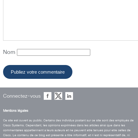
Nom
Connectez-vous
Mentions légales
Ce site est ouvert au public. Certains des individus postant sur ce site sont des employés de
Cisco Systems. Cependant, les opinions exprimées dans les articles ainsi que dans les
commentaires appartiennent a leurs auteurs et ne peuvent etre tenues pour etre celles de
Cisco. Le contenu de ce blog est présenté a titre informatif, et n’est ni représentatif de, ni