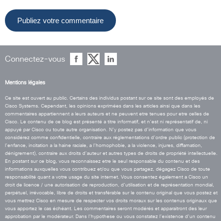
Connectez-vous
Mentions légales
Ce site est ouvert au public. Certains des individus postant sur ce site sont des employés de
Cisco Systems. Cependant, les opinions exprimées dans les articles ainsi que dans les
commentaires appartiennent a leurs auteurs et ne peuvent etre tenues pour etre celles de
Cisco. Le contenu de ce blog est présenté a titre informatif, et n’est ni représentatif de, ni
appuyé par Cisco ou toute autre organisation. N’y postez pas d’information que vous
considérez comme confidentielle, contraire aux réglementations d’ordre public (protection de
l’enfance, incitation a la haine raciale, a l’homophobie, a la violence, injures, diffamation,
dénigrement), contraire aux droits d’auteur et autres types de droits de propriété intellectuelle.
En postant sur ce blog, vous reconnaissez etre le seul responsable du contenu et des
informations auxquelles vous contribuez et/ou que vous partagez, dégagez Cisco de toute
responsabilité quant a votre usage du site internet. Vous consentez également a Cisco un
droit de licence / une autorisation de reproduction, d’utilisation et de représentation mondial,
perpétuel, irrévocable, libre de droits et transférable sur le contenu original que vous postez et
vous mettrez Cisco en mesure de respecter vos droits moraux sur les contenus originaux que
vous apportez le cas échéant. Les commentaires seront modérés et apparaitront des leur
approbation par le modérateur. Dans l’hypothese ou vous constatez l’existence d’un contenu