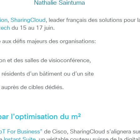
Nathalie Saintuma
ion
,
SharingCloud
, leader français des solutions pour 
tech
du 15 au 17 juin.
 aux défis majeurs des organisations:
n et des salles de visioconférence,
résidents d’un bâtiment ou d’un site
auprès de cibles dédiés.
par l’optimisation du m²
oT For Business”
de Cisco, SharingCloud s’alignera su
me
Instant Suite
, un véritable couteau suisse de la digita