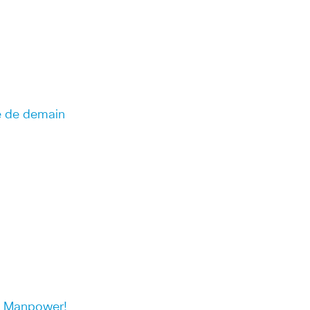
le de demain
et Manpower!