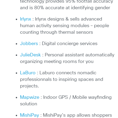
technology provides 95% footfall accuracy
and is 80% accurate at identifying gender
Irlynx
: Irlynx designs & sells advanced
human activity sensing modules – people
counting through thermal sensors
Jobbers
: Digital concierge services
JulieDesk
: Personal assistant automatically
organizing meeting rooms for you
LaBuro
: Laburo connects nomadic
professionnals to inspiring spaces and
projects.
Mapwize
: Indoor GPS / Mobile wayfinding
solution
MishiPay
: MishiPay’s app allows shoppers