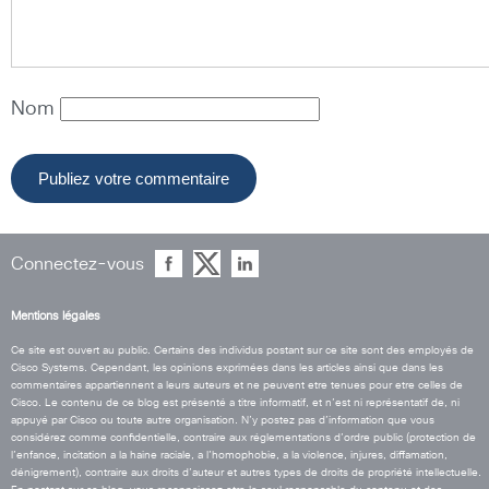
Nom
Connectez-vous
Mentions légales
Ce site est ouvert au public. Certains des individus postant sur ce site sont des employés de
Cisco Systems. Cependant, les opinions exprimées dans les articles ainsi que dans les
commentaires appartiennent a leurs auteurs et ne peuvent etre tenues pour etre celles de
Cisco. Le contenu de ce blog est présenté a titre informatif, et n’est ni représentatif de, ni
appuyé par Cisco ou toute autre organisation. N’y postez pas d’information que vous
considérez comme confidentielle, contraire aux réglementations d’ordre public (protection de
l’enfance, incitation a la haine raciale, a l’homophobie, a la violence, injures, diffamation,
dénigrement), contraire aux droits d’auteur et autres types de droits de propriété intellectuelle.