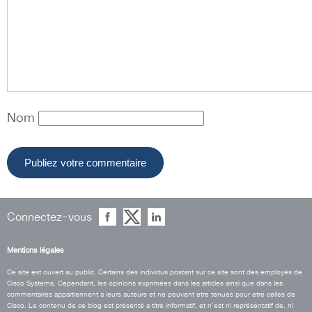
Nom
Connectez-vous
Mentions légales
Ce site est ouvert au public. Certains des individus postant sur ce site sont des employés de
Cisco Systems. Cependant, les opinions exprimées dans les articles ainsi que dans les
commentaires appartiennent a leurs auteurs et ne peuvent etre tenues pour etre celles de
Cisco. Le contenu de ce blog est présenté a titre informatif, et n’est ni représentatif de, ni