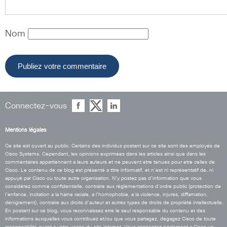
Nom
Connectez-vous
Mentions légales
Ce site est ouvert au public. Certains des individus postant sur ce site sont des employés de
Cisco Systems. Cependant, les opinions exprimées dans les articles ainsi que dans les
commentaires appartiennent a leurs auteurs et ne peuvent etre tenues pour etre celles de
Cisco. Le contenu de ce blog est présenté a titre informatif, et n’est ni représentatif de, ni
appuyé par Cisco ou toute autre organisation. N’y postez pas d’information que vous
considérez comme confidentielle, contraire aux réglementations d’ordre public (protection de
l’enfance, incitation a la haine raciale, a l’homophobie, a la violence, injures, diffamation,
dénigrement), contraire aux droits d’auteur et autres types de droits de propriété intellectuelle.
En postant sur ce blog, vous reconnaissez etre le seul responsable du contenu et des
informations auxquelles vous contribuez et/ou que vous partagez, dégagez Cisco de toute
responsabilité quant a votre usage du site internet. Vous consentez également a Cisco un