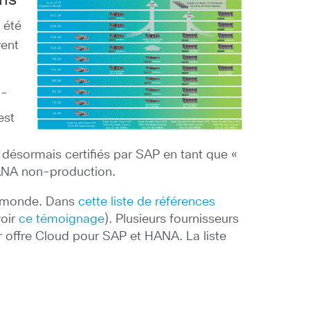
ons
 été
rent
 -
est
)
 désormais certifiés par SAP en tant que «
HANA non-production.
le monde. Dans
cette liste de références
voir
ce témoignage
). Plusieurs fournisseurs
 offre Cloud pour SAP et HANA. La liste