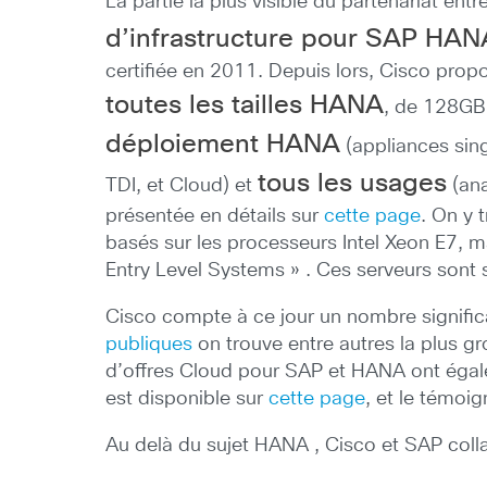
La partie la plus visible du partenariat e
d’infrastructure pour SAP HA
certifiée en 2011. Depuis lors, Cisco pro
toutes les tailles HANA
, de 128GB
déploiement HANA
(appliances sing
tous les usages
TDI, et Cloud) et
(ana
présentée en détails sur
cette page
. On y 
basés sur les processeurs Intel Xeon E7, m
Entry Level Systems » . Ces serveurs sont
Cisco compte à ce jour un nombre signifi
publiques
on trouve entre autres la plus 
d’offres Cloud pour SAP et HANA ont égale
est disponible sur
cette page
, et le témoi
Au delà du sujet HANA , Cisco et SAP colla