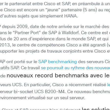
le partenariat entre Cisco et SAP, en préambule à une 
 Cisco est encore un “jeune” partenaire (5 ans) au reg
re d’autres sujets que simplement HANA.
 depuis 2009, date de notre arrivée sur le marché des
s le “Partner Port” de SAP à Walldorf. Ce centre est 
lus de 20 ans d’expérience dans le monde SAP, et qui e
2013, le centre de compétences Cisco a été agrandi (
 supporter les projets de travaux conjoints entre Cisco e
AP ont porté sur le
SAP benchmarking
des serveurs Ci
atifs SAP. Ce travail
se poursuit au rythme des nouvea
nouveaux
record benchmarks avec le
t de
veurs UCS. En particulier, Cisco a récemment réalisé
l
 serveur bi-socket UCS B200-M4. Ce nouveau benchma
ironnement virtualisé sur un seul serveur.