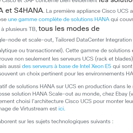
les soluti
ntre Cisco et SAP concerne bien évidement
NA et S4HANA
. La première appliance Cisco UCS a
pose
une gamme complète de solutions HANA
qui couv
tous les modes de
 à plusieurs TB,
le-node et scale-out, Tailored DataCenter Integration
lytique ou transactionnel). Cette gamme de solutions 
trouve non seulement les serveurs UCS (rack et blades
ais aussi
des serveurs à base de Intel Xeon E5
qui sont
 souvent un choix pertinent pour les environnements 
catif de solutions HANA sur UCS en production dans 
grosse solution HANA Scale-out au monde, chez Ebay (
ment choisi l’architecture Cisco UCS pour monter leur
gnage de Virtustream est
ici.
borent sur les sujets technologiques suivants :