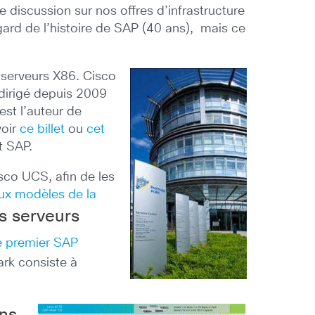
discussion sur nos offres d’infrastructure
ard de l’histoire de SAP (40 ans), mais ce
 serveurs X86. Cisco
dirigé depuis 2009
st l’auteur de
voir
ce billet
ou
cet
t SAP.
sco UCS, afin de les
ux modèles de la
s serveurs
e premier SAP
rk consiste à