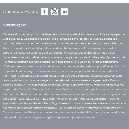
Connectez-vous
Mentions légales
Ce site est ouvert au public. Certains des individus postant sur ce site sont des employés de
Cisco Systems. Cependant, les opinions exprimées dans les articles ainsi que dans les
commentaires appartiennent a leurs auteurs et ne peuvent etre tenues pour etre celles de
Cisco. Le contenu de ce blog est présenté a titre informatif, et n’est ni représentatif de, ni
appuyé par Cisco ou toute autre organisation. N’y postez pas d’information que vous
considérez comme confidentielle, contraire aux réglementations d’ordre public (protection de
l’enfance, incitation a la haine raciale, a l’homophobie, a la violence, injures, diffamation,
dénigrement), contraire aux droits d’auteur et autres types de droits de propriété intellectuelle.
En postant sur ce blog, vous reconnaissez etre le seul responsable du contenu et des
informations auxquelles vous contribuez et/ou que vous partagez, dégagez Cisco de toute
responsabilité quant a votre usage du site internet. Vous consentez également a Cisco un
droit de licence / une autorisation de reproduction, d’utilisation et de représentation mondial,
perpétuel, irrévocable, libre de droits et transférable sur le contenu original que vous postez et
vous mettrez Cisco en mesure de respecter vos droits moraux sur les contenus originaux que
vous apportez le cas échéant. Les commentaires seront modérés et apparaitront des leur
approbation par le modérateur. Dans l’hypothese ou vous constatez l’existence d’un contenu
contraire a une réglementation applicable, vous vous engagez a informer le modérateur et
Cisco du caractere illicite de tout contenu que vous auriez identifié en fournissant la référence
audit contenu et aux obligations légales applicables, preuves a l’appui.