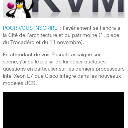
POUR VOUS INSCRIRE
: l’événement se tiendra à
la Cité de l’architecture et du patrimoine (1, place
du Trocadéro et du 11 novembre).
En attendant de voir Pascal Lassaigne sur
scène, j’ai eu le plaisir de lui poser quelques
questions en particulier sur les derniers processeurs
Intel Xeon E7 que Cisco intègre dans les nouveaux
modèles UCS.