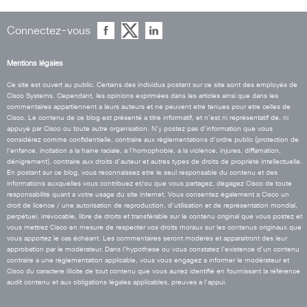
Connectez-vous
Mentions légales
Ce site est ouvert au public. Certains des individus postant sur ce site sont des employés de
Cisco Systems. Cependant, les opinions exprimées dans les articles ainsi que dans les
commentaires appartiennent a leurs auteurs et ne peuvent etre tenues pour etre celles de
Cisco. Le contenu de ce blog est présenté a titre informatif, et n’est ni représentatif de, ni
appuyé par Cisco ou toute autre organisation. N’y postez pas d’information que vous
considérez comme confidentielle, contraire aux réglementations d’ordre public (protection de
l’enfance, incitation a la haine raciale, a l’homophobie, a la violence, injures, diffamation,
dénigrement), contraire aux droits d’auteur et autres types de droits de propriété intellectuelle.
En postant sur ce blog, vous reconnaissez etre le seul responsable du contenu et des
informations auxquelles vous contribuez et/ou que vous partagez, dégagez Cisco de toute
responsabilité quant a votre usage du site internet. Vous consentez également a Cisco un
droit de licence / une autorisation de reproduction, d’utilisation et de représentation mondial,
perpétuel, irrévocable, libre de droits et transférable sur le contenu original que vous postez et
vous mettrez Cisco en mesure de respecter vos droits moraux sur les contenus originaux que
vous apportez le cas échéant. Les commentaires seront modérés et apparaitront des leur
approbation par le modérateur. Dans l’hypothese ou vous constatez l’existence d’un contenu
contraire a une réglementation applicable, vous vous engagez a informer le modérateur et
Cisco du caractere illicite de tout contenu que vous auriez identifié en fournissant la référence
audit contenu et aux obligations légales applicables, preuves a l’appui.