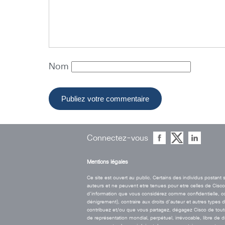
Nom
Connectez-vous
Mentions légales
Ce site est ouvert au public. Certains des individus postan
auteurs et ne peuvent etre tenues pour etre celles de Cisco. 
d’information que vous considérez comme confidentielle, contr
dénigrement), contraire aux droits d’auteur et autres types 
contribuez et/ou que vous partagez, dégagez Cisco de toute r
de représentation mondial, perpétuel, irrévocable, libre de 