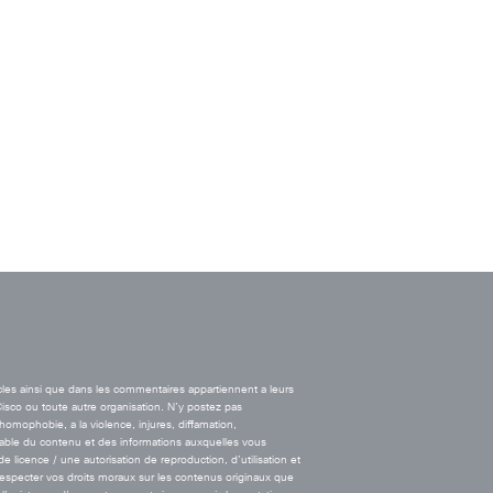
cles ainsi que dans les commentaires appartiennent a leurs
Cisco ou toute autre organisation. N’y postez pas
’homophobie, a la violence, injures, diffamation,
onsable du contenu et des informations auxquelles vous
licence / une autorisation de reproduction, d’utilisation et
 respecter vos droits moraux sur les contenus originaux que