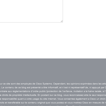
t sur ce site sont des employés de Cisco Systems. Cependant, les opinions exprimées dans les arti
Le contenu de ce blog est présenté a titre informatif, et n’est ni représentatif de, ni appuyé par 
aire aux réglementations d’ordre public (protection de l’enfance, incitation a la haine raciale, a l
de droits de propriété intellectuelle. En postant sur ce blog, vous reconnaissez etre le seul resp
esponsabilité quant a votre usage du site internet. Vous consentez également a Cisco un droit de 
droits et transférable sur le contenu original que vous postez et vous mettrez Cisco en mesure de