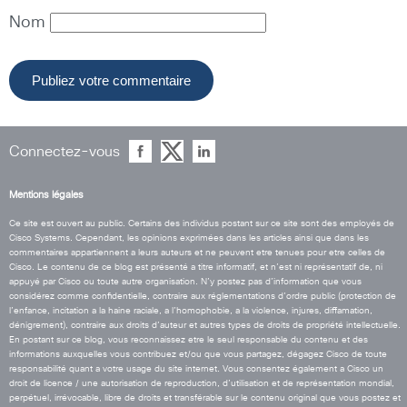
Nom
Connectez-vous
Mentions légales
Ce site est ouvert au public. Certains des individus postant sur ce site sont des employés de
Cisco Systems. Cependant, les opinions exprimées dans les articles ainsi que dans les
commentaires appartiennent a leurs auteurs et ne peuvent etre tenues pour etre celles de
Cisco. Le contenu de ce blog est présenté a titre informatif, et n’est ni représentatif de, ni
appuyé par Cisco ou toute autre organisation. N’y postez pas d’information que vous
considérez comme confidentielle, contraire aux réglementations d’ordre public (protection de
l’enfance, incitation a la haine raciale, a l’homophobie, a la violence, injures, diffamation,
dénigrement), contraire aux droits d’auteur et autres types de droits de propriété intellectuelle.
En postant sur ce blog, vous reconnaissez etre le seul responsable du contenu et des
informations auxquelles vous contribuez et/ou que vous partagez, dégagez Cisco de toute
responsabilité quant a votre usage du site internet. Vous consentez également a Cisco un
droit de licence / une autorisation de reproduction, d’utilisation et de représentation mondial,
perpétuel, irrévocable, libre de droits et transférable sur le contenu original que vous postez et