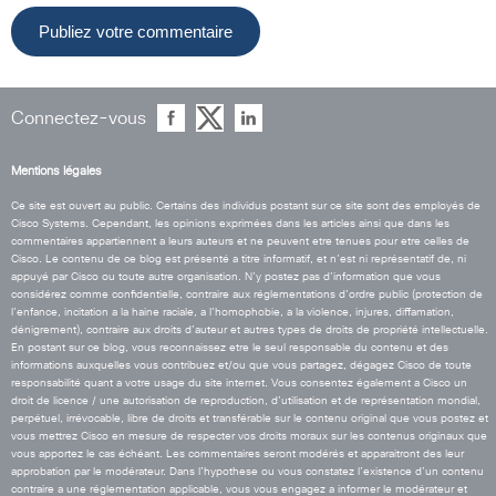
Connectez-vous
Mentions légales
Ce site est ouvert au public. Certains des individus postant sur ce site sont des employés de
Cisco Systems. Cependant, les opinions exprimées dans les articles ainsi que dans les
commentaires appartiennent a leurs auteurs et ne peuvent etre tenues pour etre celles de
Cisco. Le contenu de ce blog est présenté a titre informatif, et n’est ni représentatif de, ni
appuyé par Cisco ou toute autre organisation. N’y postez pas d’information que vous
considérez comme confidentielle, contraire aux réglementations d’ordre public (protection de
l’enfance, incitation a la haine raciale, a l’homophobie, a la violence, injures, diffamation,
dénigrement), contraire aux droits d’auteur et autres types de droits de propriété intellectuelle.
En postant sur ce blog, vous reconnaissez etre le seul responsable du contenu et des
informations auxquelles vous contribuez et/ou que vous partagez, dégagez Cisco de toute
responsabilité quant a votre usage du site internet. Vous consentez également a Cisco un
droit de licence / une autorisation de reproduction, d’utilisation et de représentation mondial,
perpétuel, irrévocable, libre de droits et transférable sur le contenu original que vous postez et
vous mettrez Cisco en mesure de respecter vos droits moraux sur les contenus originaux que
vous apportez le cas échéant. Les commentaires seront modérés et apparaitront des leur
approbation par le modérateur. Dans l’hypothese ou vous constatez l’existence d’un contenu
contraire a une réglementation applicable, vous vous engagez a informer le modérateur et