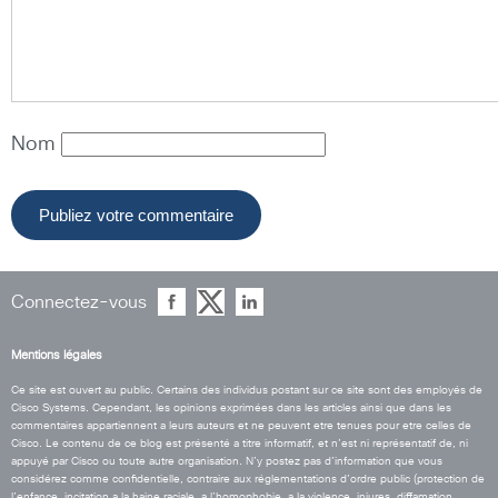
Nom
Connectez-vous
Mentions légales
Ce site est ouvert au public. Certains des individus postant sur ce site sont des employés de
Cisco Systems. Cependant, les opinions exprimées dans les articles ainsi que dans les
commentaires appartiennent a leurs auteurs et ne peuvent etre tenues pour etre celles de
Cisco. Le contenu de ce blog est présenté a titre informatif, et n’est ni représentatif de, ni
appuyé par Cisco ou toute autre organisation. N’y postez pas d’information que vous
considérez comme confidentielle, contraire aux réglementations d’ordre public (protection de
l’enfance, incitation a la haine raciale, a l’homophobie, a la violence, injures, diffamation,