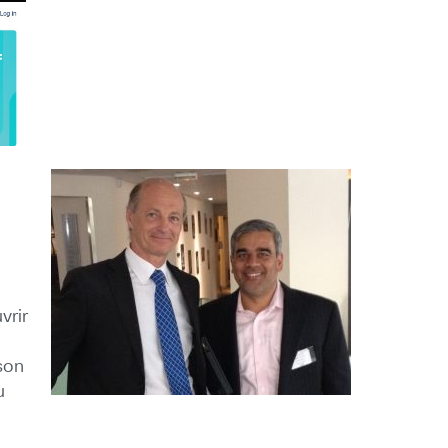
vrir
son
u