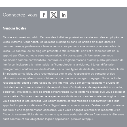
Connectez-vous
Mentions légales
Ce site est ouvert au public. Certains des individus postant sur ce site sont des employés de
Cisco Systems. Cependant, les opinions exprimées dans les articles ainsi que dans les
commentaires appartiennent a leurs auteurs et ne peuvent etre tenues pour etre celles de
Cisco. Le contenu de ce blog est présenté a titre informatif, et n’est ni représentatif de, ni
appuyé par Cisco ou toute autre organisation. N’y postez pas d’information que vous
considérez comme confidentielle, contraire aux réglementations d’ordre public (protection de
l’enfance, incitation a la haine raciale, a l’homophobie, a la violence, injures, diffamation,
dénigrement), contraire aux droits d’auteur et autres types de droits de propriété intellectuelle.
En postant sur ce blog, vous reconnaissez etre le seul responsable du contenu et des
informations auxquelles vous contribuez et/ou que vous partagez, dégagez Cisco de toute
responsabilité quant a votre usage du site internet. Vous consentez également a Cisco un
droit de licence / une autorisation de reproduction, d’utilisation et de représentation mondial,
perpétuel, irrévocable, libre de droits et transférable sur le contenu original que vous postez et
vous mettrez Cisco en mesure de respecter vos droits moraux sur les contenus originaux que
vous apportez le cas échéant. Les commentaires seront modérés et apparaitront des leur
approbation par le modérateur. Dans l’hypothese ou vous constatez l’existence d’un contenu
contraire a une réglementation applicable, vous vous engagez a informer le modérateur et
Cisco du caractere illicite de tout contenu que vous auriez identifié en fournissant la référence
audit contenu et aux obligations légales applicables, preuves a l’appui.