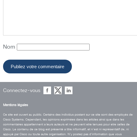
Nom
Connectez-vous
Mentions légales
Ce site est ouvert au public. Certains des individus postant sur ce site sont des employés de
Cisco Systems. Cependant, les opinions exprimées dans les articles ainsi que dans les
commentaires appartiennent a leurs auteurs et ne peuvent etre tenues pour etre celles de
Cisco. Le contenu de ce blog est présenté a titre informatif, et n’est ni représentatif de, ni
appuyé par Cisco ou toute autre organisation. N’y postez pas d’information que vous