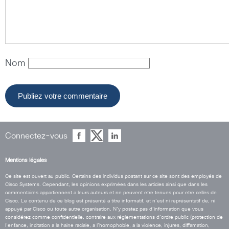
Nom
Connectez-vous
Mentions légales
Ce site est ouvert au public. Certains des individus postant sur ce site sont des employés de
Cisco Systems. Cependant, les opinions exprimées dans les articles ainsi que dans les
commentaires appartiennent a leurs auteurs et ne peuvent etre tenues pour etre celles de
Cisco. Le contenu de ce blog est présenté a titre informatif, et n’est ni représentatif de, ni
appuyé par Cisco ou toute autre organisation. N’y postez pas d’information que vous
considérez comme confidentielle, contraire aux réglementations d’ordre public (protection de
l’enfance, incitation a la haine raciale, a l’homophobie, a la violence, injures, diffamation,