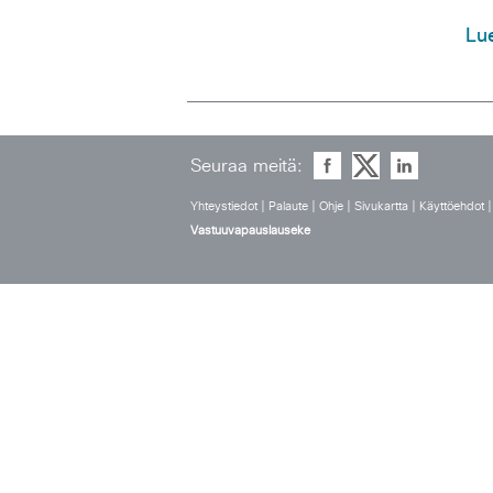
Lu
Seuraa meitä:
Yhteystiedot
|
Palaute
|
Ohje
|
Sivukartta
|
Käyttöehdot
Vastuuvapauslauseke