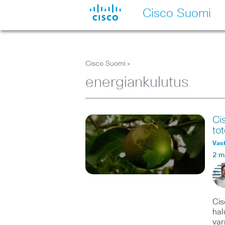
Cisco Suomi
Cisco Suomi
>
energiankulutus
Ci
to
Vast
2 m
Cis
hal
var