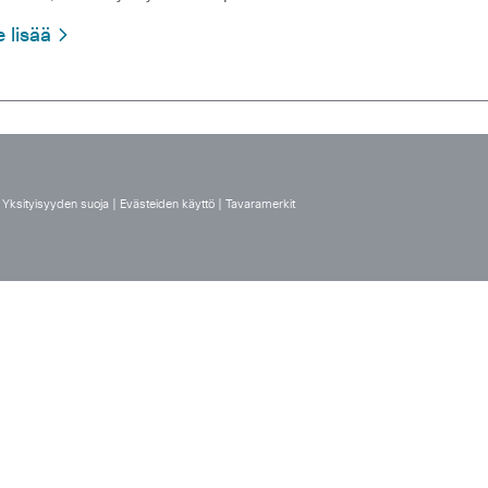
e lisää
|
Yksityisyyden suoja
|
Evästeiden käyttö
|
Tavaramerkit