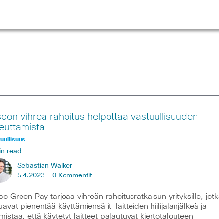
scon vihreä rahoitus helpottaa vastuullisuuden
teuttamista
uullisuus
in read
Sebastian Walker
5.4.2023 -
0 Kommentit
co Green Pay tarjoaa vihreän rahoitusratkaisun yrityksille, jotk
uavat pienentää käyttämiensä it-laitteiden hiilijalanjälkeä ja
mistaa, että käytetyt laitteet palautuvat kiertotalouteen