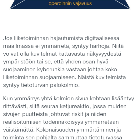
Jos liiketoiminnan hajautumista digitaalisessa
maailmassa ei ymmärretä, syntyy harhoja. Niitä
voivat olla kuvitelmat kattavasta näkyvyydestä
ympäristöön tai se, että yhden osan hyvä
suojaaminen kyberuhkia vastaan johtaa koko
liiketoiminnan suojaamiseen. Näistä kuvitelmista
syntyy tietoturvan palokolmio.
Kun ymmärrys yhtä kolmion sivua kohtaan lisääntyy
riittävästi, siitä seuraa ketjureaktio, jossa muiden
sivujen puutteista johtuvat riskit ja niiden
realisoitumisen todennäköisyys ymmärretään
väistämättä. Kokonaisuuden ymmärtäminen ja
toiminta sen pohjalta sammuttaa tietoturvassa