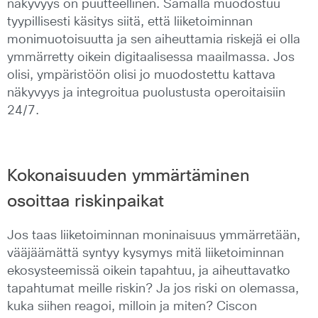
näkyvyys on puutteellinen. Samalla muodostuu
tyypillisesti käsitys siitä, että liiketoiminnan
monimuotoisuutta ja sen aiheuttamia riskejä ei olla
ymmärretty oikein digitaalisessa maailmassa. Jos
olisi, ympäristöön olisi jo muodostettu kattava
näkyvyys ja integroitua puolustusta operoitaisiin
24/7.
Kokonaisuuden ymmärtäminen
osoittaa riskinpaikat
Jos taas liiketoiminnan moninaisuus ymmärretään,
vääjäämättä syntyy kysymys mitä liiketoiminnan
ekosysteemissä oikein tapahtuu, ja aiheuttavatko
tapahtumat meille riskin? Ja jos riski on olemassa,
kuka siihen reagoi, milloin ja miten? Ciscon