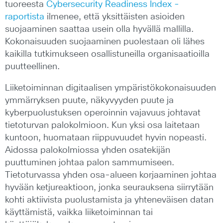
tuoreesta
Cybersecurity Readiness Index -
raportista
ilmenee, että yksittäisten asioiden
suojaaminen saattaa usein olla hyvällä mallilla.
Kokonaisuuden suojaaminen puolestaan oli lähes
kaikilla tutkimukseen osallistuneilla organisaatioilla
puutteellinen.
Liiketoiminnan digitaalisen ympäristökokonaisuuden
ymmärryksen puute, näkyvyyden puute ja
kyberpuolustuksen operoinnin vajavuus johtavat
tietoturvan palokolmioon. Kun yksi osa laitetaan
kuntoon, huomataan riippuvuudet hyvin nopeasti.
Aidossa palokolmiossa yhden osatekijän
puuttuminen johtaa palon sammumiseen.
Tietoturvassa yhden osa-alueen korjaaminen johtaa
hyvään ketjureaktioon, jonka seurauksena siirrytään
kohti aktiivista puolustamista ja yhteneväisen datan
käyttämistä, vaikka liiketoiminnan tai