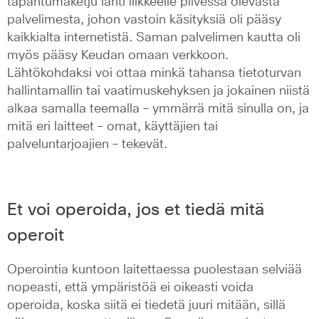
tapahtumaketju lähti liikkeelle pilvessä olevasta
palvelimesta, johon vastoin käsityksiä oli pääsy
kaikkialta internetistä. Saman palvelimen kautta oli
myös pääsy Keudan omaan verkkoon.
Lähtökohdaksi voi ottaa minkä tahansa tietoturvan
hallintamallin tai vaatimuskehyksen ja jokainen niistä
alkaa samalla teemalla – ymmärrä mitä sinulla on, ja
mitä eri laitteet – omat, käyttäjien tai
palveluntarjoajien – tekevät.
Et voi operoida, jos et tiedä mitä
operoit
Operointia kuntoon laitettaessa puolestaan selviää
nopeasti, että ympäristöä ei oikeasti voida
operoida, koska siitä ei tiedetä juuri mitään, sillä