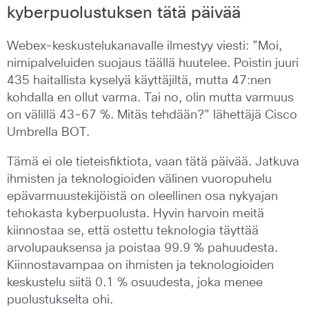
kyberpuolustuksen tätä päivää
Webex-keskustelukanavalle ilmestyy viesti: ”Moi,
nimipalveluiden suojaus täällä huutelee. Poistin juuri
435 haitallista kyselyä käyttäjiltä, mutta 47:nen
kohdalla en ollut varma. Tai no, olin mutta varmuus
on välillä 43-67 %. Mitäs tehdään?” lähettäjä Cisco
Umbrella BOT.
Tämä ei ole tieteisfiktiota, vaan tätä päivää. Jatkuva
ihmisten ja teknologioiden välinen vuoropuhelu
epävarmuustekijöistä on oleellinen osa nykyajan
tehokasta kyberpuolusta. Hyvin harvoin meitä
kiinnostaa se, että ostettu teknologia täyttää
arvolupauksensa ja poistaa 99.9 % pahuudesta.
Kiinnostavampaa on ihmisten ja teknologioiden
keskustelu siitä 0.1 % osuudesta, joka menee
puolustukselta ohi.