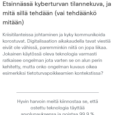
Etsinnässä kyberturvan tilannekuva, ja
mitä sillä tehdään (vai tehdäänkö
mitään)
Kriisitilanteissa johtaminen ja kyky kommunikoida
korostuvat. Digitalisaation aikakaudella tavat viestiä
eivät ole vähissä, paremminkin niitä on jopa liikaa.
Jokainen käytössä oleva teknologia varmasti
ratkaisee ongelman jota varten se on alun perin
kehitetty, mutta onko ongelman kuvaus oikea
esimerkiksi tietoturvapoikkeamien kontekstissa?
Hyvin harvoin meitä kiinnostaa se, että
ostettu teknologia täyttää
arvolupauksensa ja poistaa 99.9 %