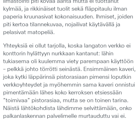
ilmastointi piti kovaa ääntä mutta ei tuottanut
kylmää, ja rikkinäiset tuolit sekä fläppitaulu ilman
paperia kruunasivat kokonaisuuden. Ihmiset, joiden
piti kertoa tilannekuvaa, nojailivat käytävällä ja
pelasivat matopeliä.
Yhteyksiä ei ollut tarjolla, koska langaton verkko ei
konttorin hylättyyn nurkkaan kantanut: lähin
tukiasema oli kuulemma viety parempaan käyttöön
– pelkkä johto törrötti seinästä. Ensimmäinen kaveri,
joka kytki läppärinsä pistorasiaan pimensi loputkin
verkkoyhteydet ja myöhemmin sama kaveri onnistui
pimentämään lähes koko kerroksen etsiessään
”toimivaa” pistorasiaa, mutta se on toinen tarina.
Näistä lähtökohdista lähdimme selvittämään, onko
palkanlaskennan palvelimelle murtauduttu vai ei.