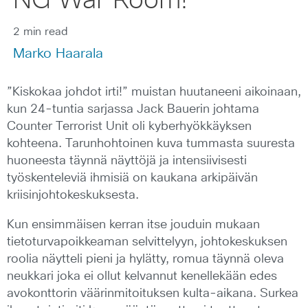
NG War Room!
2 min read
Marko Haarala
”Kiskokaa johdot irti!” muistan huutaneeni aikoinaan,
kun 24-tuntia sarjassa Jack Bauerin johtama
Counter Terrorist Unit oli kyberhyökkäyksen
kohteena. Tarunhohtoinen kuva tummasta suuresta
huoneesta täynnä näyttöjä ja intensiivisesti
työskenteleviä ihmisiä on kaukana arkipäivän
kriisinjohtokeskuksesta.
Kun ensimmäisen kerran itse jouduin mukaan
tietoturvapoikkeaman selvittelyyn, johtokeskuksen
roolia näytteli pieni ja hylätty, romua täynnä oleva
neukkari joka ei ollut kelvannut kenellekään edes
avokonttorin väärinmitoituksen kulta-aikana. Surkea