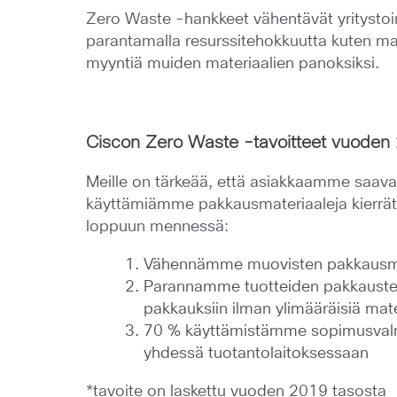
Zero Waste -hankkeet vähentävät yritystoim
parantamalla resurssitehokkuutta kuten mat
myyntiä muiden materiaalien panoksiksi.
Ciscon Zero Waste -tavoitteet vuoden
Meille on tärkeää, että asiakkaamme saavat
käyttämiämme pakkausmateriaaleja kierrät
loppuun mennessä:
Vähennämme muovisten pakkausmate
Parannamme tuotteiden pakkausteho
pakkauksiin ilman ylimääräisiä mate
70 % käyttämistämme sopimusvalmi
yhdessä tuotantolaitoksessaan
*tavoite on laskettu vuoden 2019 tasosta