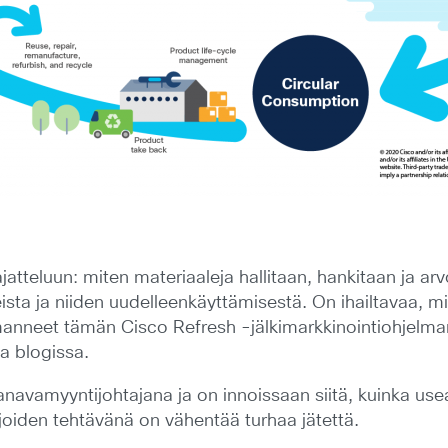
jatteluun: miten materiaaleja hallitaan, hankitaan ja 
ista ja niiden uudelleenkäyttämisestä. On ihailtavaa, m
anneet tämän Cisco Refresh -jälkimarkkinointiohjelma
a blogissa.
anavamyyntijohtajana ja on innoissaan siitä, kuinka usea
 joiden tehtävänä on vähentää turhaa jätettä.