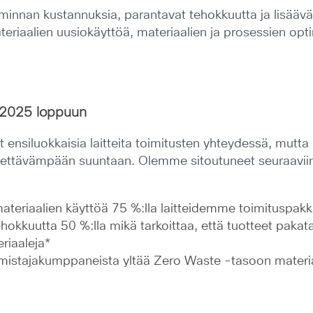
innan kustannuksia, parantavat tehokkuutta ja lisäävät
eriaalien uusiokäyttöä, materiaalien ja prosessien opti
 2025 loppuun
 ensiluokkaisia laitteita toimitusten yhteydessä, mutta
ettävämpään suuntaan. Olemme sitoutuneet seuraaviin
riaalien käyttöä 75 %:lla laitteidemme toimituspakk
kkuutta 50 %:lla mikä tarkoittaa, että tuotteet pakat
riaaleja*
stajakumppaneista yltää Zero Waste -tasoon materiaa