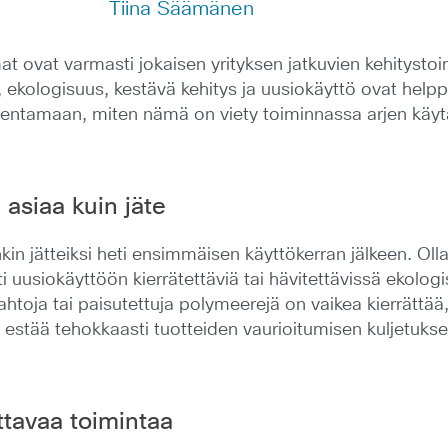
Tiina Säämänen
t ovat varmasti jokaisen yrityksen jatkuvien kehitystoi
ekologisuus, kestävä kehitys ja uusiokäyttö ovat helppoj
odentamaan, miten nämä on viety toiminnassa arjen käy
 asiaa kuin jäte
n jätteiksi heti ensimmäisen käyttökerran jälkeen. Olla
 uusiokäyttöön kierrätettäviä tai hävitettävissä ekolog
htoja tai paisutettuja polymeerejä on vaikea kierrättää
estää tehokkaasti tuotteiden vaurioitumisen kuljetukse
ttavaa toimintaa