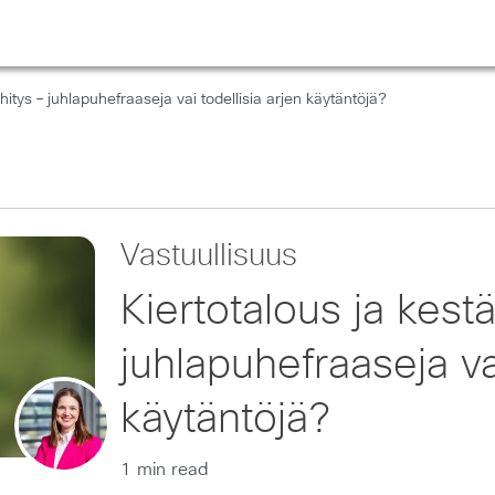
hitys – juhlapuhefraaseja vai todellisia arjen käytäntöjä?
Vastuullisuus
Kiertotalous ja kest
juhlapuhefraaseja vai
käytäntöjä?
1 min read