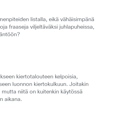
menpiteiden listalla, eikä vähäisimpänä
a fraaseja viljeltäväksi juhlapuheissa,
täntöön?
kseen kiertotalouteen kelpoisia,
iseen luonnon kiertokulkuun. Joitakin
, mutta niitä on kuitenkin käytössä
n aikana.