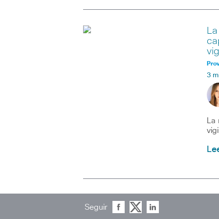
La
ca
vig
Prov
3 m
La 
vig
Le
Seguir