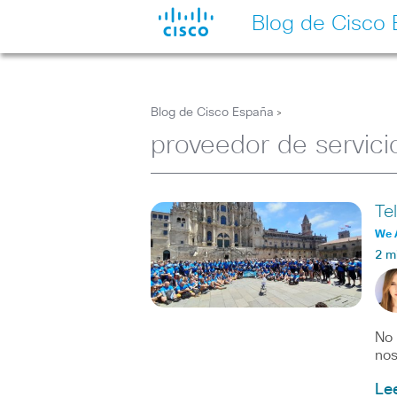
Blog de Cisco
Blog de Cisco España
>
proveedor de servici
Te
We 
2 m
No 
nos
Le