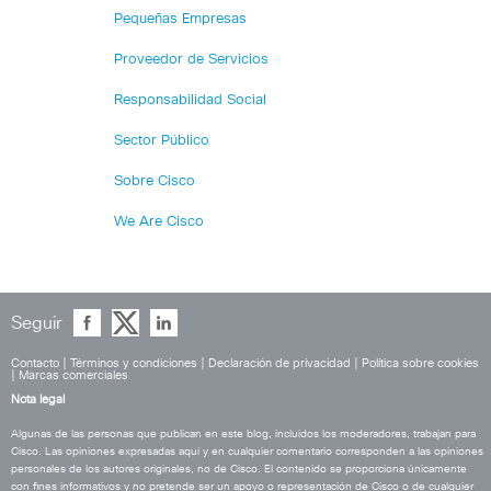
Pequeñas Empresas
Proveedor de Servicios
Responsabilidad Social
Sector Público
Sobre Cisco
We Are Cisco
Seguir
Contacto
|
Términos y condiciones
|
Declaración de privacidad
|
Política sobre cookies
|
Marcas comerciales
Nota legal
Algunas de las personas que publican en este blog, incluidos los moderadores, trabajan para
Cisco. Las opiniones expresadas aquí y en cualquier comentario corresponden a las opiniones
personales de los autores originales, no de Cisco. El contenido se proporciona únicamente
con fines informativos y no pretende ser un apoyo o representación de Cisco o de cualquier